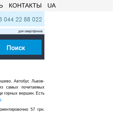
Ь
КОНТАКТЫ
UA
для смартфонов
ешево. Автобус Львов-
 из самых почитаемых
ди горных вершин. Есть
ц
.
риентировочно 57 грн.