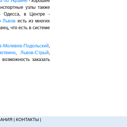
ы по Украине
- хорошее
анспортные узлы также
- Одесса, в Центре -
о Львов
есть из многих
ец, что есть в системе
в-Моливев-Подольский
,
лотвино
,
Львов-Стрый
,
 возможность заказать
НАНИЯ
|
КОНТАКТЫ
|