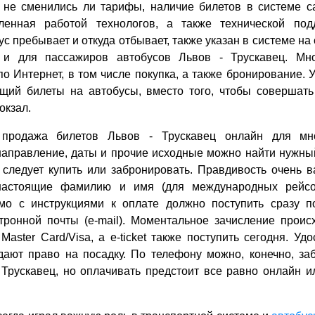
, не сменились ли тарифы, наличие билетов в системе са
ленная работой технологов, а также технической под
ус пребывает и откуда отбывает, также указан в системе на 
 и для пассажиров автобусов Львов - Трускавец. Мн
о Интернет, в том числе покупка, а также бронирование. У
ющий билеты на автобусы, вместо того, чтобы совершать
окзал.
 продажа билетов Львов - Трускавец онлайн для мно
направление, даты и прочие исходные можно найти нужны
 следует купить или забронировать. Правдивость очень 
настоящие фамилию и имя (для международных рейсо
ьмо с инструкциями к оплате должно поступить сразу 
тронной почты (e-mail). Моментальное зачисление проис
Master Card/Visa, а e-ticket также поступить сегодня. Уд
дают право на посадку. По телефону можно, конечно, за
 Трускавец, но оплачивать предстоит все равно онлайн и