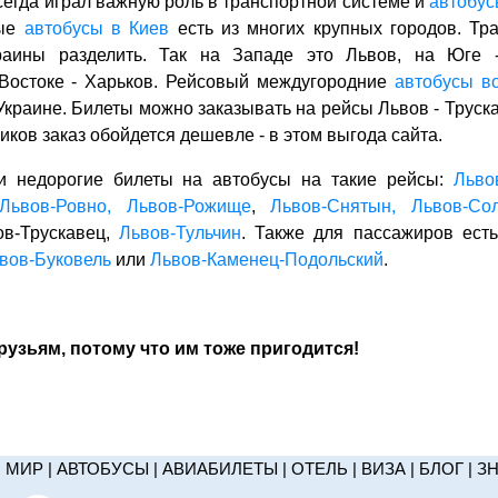
егда играл важную роль в транспортной системе и
автобус
мые
автобусы в Киев
есть из многих крупных городов. Тр
аины разделить. Так на Западе это Львов, на Юге 
 Востоке - Харьков. Рейсовый междугородние
автобусы в
краине. Билеты можно заказывать на рейсы Львов - Трускав
иков заказ обойдется дешевле - в этом выгода сайта.
и недорогие билеты на автобусы на такие рейсы:
Льво
Львов-Ровно,
Львов-Рожище
,
Львов-Снятын,
Львов-Со
ов-Трускавец,
Львов-Тульчин
. Также для пассажиров есть
вов-Буковель
или
Львов-Каменец-Подольский
.
узьям, потому что им тоже пригодится!
|
МИР
|
АВТОБУСЫ
|
АВИАБИЛЕТЫ
|
ОТЕЛЬ
|
ВИЗА
|
БЛОГ
|
З