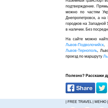
Наземный транспорт вс
подтверждение. Пря
можно по частям Укр
Днепропетровск, а на
городков на Западной У
в наличии. Без посредн
На сайте можно найт
Львов-Подволочийск
,
Львов-Тернополь
, Льв
проезд по маршруту
Ль
Полезно? Расскажи др
|
FREE TRAVEL
|
МЕНЮ