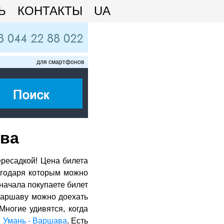
Ь
КОНТАКТЫ
UA
для смартфонов
ава
ересадкой! Цена билета
лагодаря которым можно
начала покупаете билет
Варшаву можно доехать
 Многие удивятся, когда
,
Умань - Варшава
. Есть