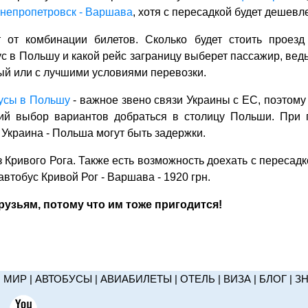
Днепропетровск - Варшава
, хотя с пересадкой будет дешевл
 от комбинации билетов. Сколько будет стоить проез
 в Польшу и какой рейс заграницу выберет пассажир, ве
ый или с лучшими условиями перевозки.
усы в Польшу
- важное звено связи Украины с ЕС, поэтому 
ий выбор вариантов добраться в столицу Польши. При 
 Украина - Польша могут быть задержки.
 Кривого Рога. Также есть возможность доехать с пересадк
автобус Кривой Рог - Варшава - 1920 грн.
узьям, потому что им тоже пригодится!
|
МИР
|
АВТОБУСЫ
|
АВИАБИЛЕТЫ
|
ОТЕЛЬ
|
ВИЗА
|
БЛОГ
|
З