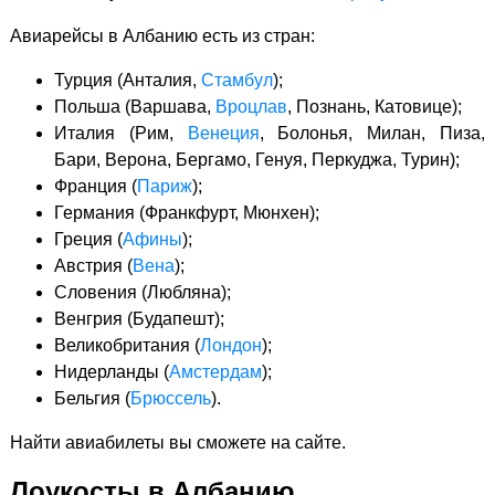
Авиарейсы в Албанию есть из стран:
Турция (Анталия,
Стамбул
);
Польша (Варшава,
Вроцлав
, Познань, Катовице);
Италия (Рим,
Венеция
, Болонья, Милан, Пиза,
Бари, Верона, Бергамо, Генуя, Перкуджа, Турин);
Франция (
Париж
);
Германия (Франкфурт, Мюнхен);
Греция (
Афины
);
Австрия (
Вена
);
Словения (Любляна);
Венгрия (Будапешт);
Великобритания (
Лондон
);
Нидерланды (
Амстердам
);
Бельгия (
Брюссель
).
Найти авиабилеты вы сможете на сайте.
Лоукосты в Албанию