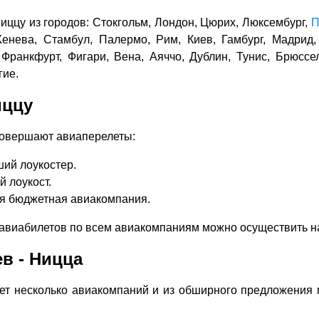
ццу из городов: Стокгольм, Лондон, Цюрих, Люксембург,
П
енева, Стамбул, Палермо, Рим, Киев, Гамбург, Мадрид, 
Франкфурт, Фигари, Вена, Аяччо, Дублин, Тунис, Брюссе
гие.
иццу
овершают авиаперелеты:
ший лоукостер.
й лоукост.
кая бюджетная авиакомпания.
авиабилетов по всем авиакомпаниям можно осуществить на
в - Ницца
ает несколько авиакомпаний и из обширного предложения