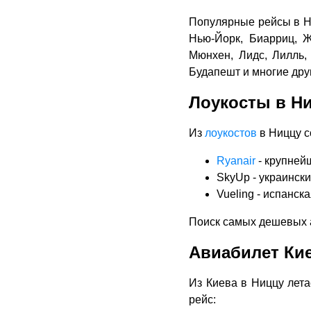
Популярные рейсы в Ни
Нью-Йорк, Биарриц, Ж
Мюнхен, Лидс, Лилль, 
Будапешт и многие дру
Лоукосты в Н
Из
лоукостов
в Ниццу с
Ryanair
- крупней
SkyUp - украински
Vueling - испанс
Поиск самых дешевых 
Авиабилет Кие
Из Киева в Ниццу лет
рейс: