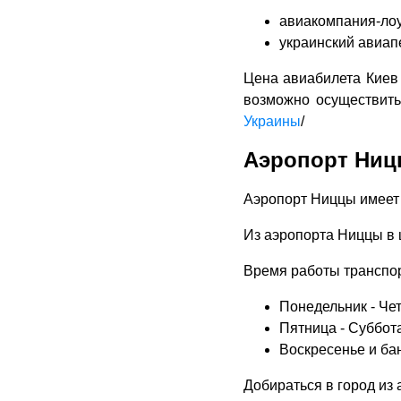
авиакомпания-лоу
украинский авиап
Цена авиабилета Киев 
возможно осуществит
Украины
/
Аэропорт Ни
Аэропорт Ниццы имеет 
Из аэропорта Ниццы в ц
Время работы транспор
Понедельник - Четв
Пятница - Суббота:
Воскресенье и бан
Добираться в город из