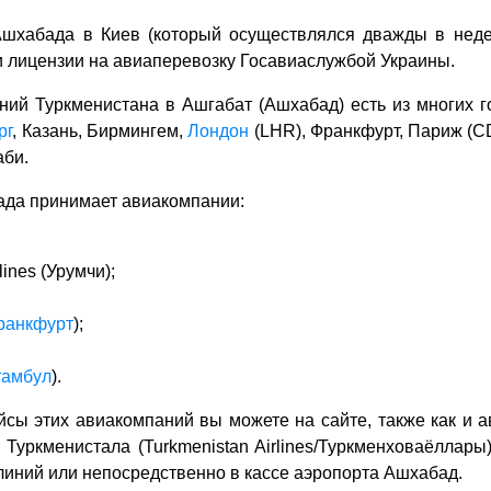
шхабада в Киев (который осуществлялся дважды в неде
 лицензии на авиаперевозку Госавиаслужбой Украины.
ий Туркменистана в Ашгабат (Ашхабад) есть из многих г
рг
, Казань, Бирмингем,
Лондон
(LHR), Франкфурт, Париж (C
аби.
ада принимает авиакомпании:
lines (Урумчи);
ранкфурт
);
тамбул
).
йсы этих авиакомпаний вы можете на сайте, также как и 
Туркменистала (Turkmenistan Airlines/Туркменховаёллар
линий или непосредственно в кассе аэропорта Ашхабад.