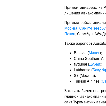
Прямой авиарейс из А
лишения авиакомпании
Прямые рейсы авиалин
Москва
,
Санкт-Петербу
Пекин
, Стамбул, Абу-Д
Также аэропорт Ашхаб
Belavia (
Минск
);
China Southern Air
flydubai (
Дубаи
);
Lufthansa (
Баку
,
Ф
S7 (Москва);
Turkish Airlines (
С
Заказать билеты на ре
главной авиакомпании 
сайт Туркменских авиа