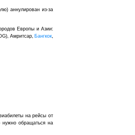
лю) аннулирован из-за
ородов Европы и Азии:
DG), Амритсар,
Бангкок
,
авиабилеты на рейсы от
ы) нужно обращаться на