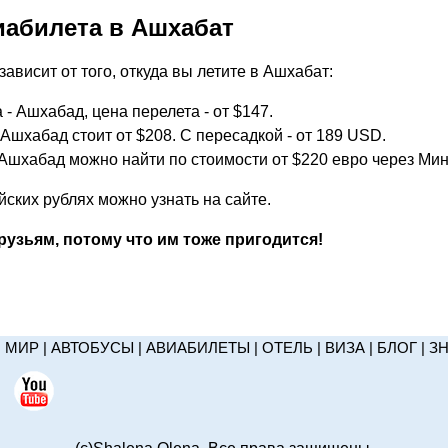
иабилета в Ашхабат
ависит от того, откуда вы летите в Ашхабат:
- Ашхабад, цена перелета - от $147.
Ашхабад стоит от $208. С пересадкой - от 189 USD.
 Ашхабад можно найти по стоимости от $220 евро через Мин
йских рублях можно узнать на сайте.
узьям, потому что им тоже пригодится!
|
МИР
|
АВТОБУСЫ
|
АВИАБИЛЕТЫ
|
ОТЕЛЬ
|
ВИЗА
|
БЛОГ
|
З