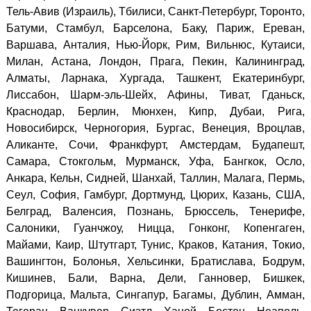
Тель-Авив (Израиль), Тбилиси, Санкт-Петербург, Торонто,
Батуми, Стамбул, Барселона, Баку, Париж, Ереван,
Варшава, Анталия, Нью-Йорк, Рим, Вильнюс, Кутаиси,
Милан, Астана, Лондон, Прага, Пекин, Калининград,
Алматы, Ларнака, Хургада, Ташкент, Екатеринбург,
Лиссабон, Шарм-эль-Шейх, Афины, Тиват, Гданьск,
Краснодар, Берлин, Мюнхен, Кипр, Дубаи, Рига,
Новосибирск, Черногория, Бургас, Венеция, Вроцлав,
Аликанте, Сочи, Франкфурт, Амстердам, Будапешт,
Самара, Стокгольм, Мурманск, Уфа, Бангкок, Осло,
Анкара, Кельн, Сидней, Шанхай, Таллин, Малага, Пермь,
Сеул, София, Гамбург, Дортмунд, Цюрих, Казань, США,
Белград, Валенсия, Познань, Брюссель, Тенерифе,
Салоники, Гуанчжоу, Ницца, Гонконг, Копенгаген,
Майами, Каир, Штутгарт, Тунис, Краков, Катания, Токио,
Вашингтон, Болонья, Хельсинки, Братислава, Бодрум,
Кишинев, Бали, Варна, Дели, Ганновер, Бишкек,
Подгорица, Мальта, Сингапур, Багамы, Дублин, Амман,