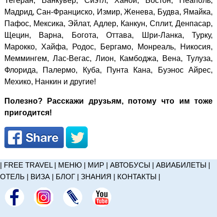
Тегеран, Ванкувер, Сиэтл, Ханой, Бостон, Неаполь,
Мадрид, Сан-Франциско, Измир, Женева, Будва, Ямайка,
Пафос, Мексика, Эйлат, Адлер, Канкун, Сплит, Денпасар,
Щецин, Варна, Богота, Оттава, Шри-Ланка, Турку,
Марокко, Хайфа, Родос, Бергамо, Монреаль, Никосия,
Меммингем, Лас-Вегас, Лион, Камбоджа, Вена, Тулуза,
Флорида, Палермо, Куба, Пунта Кана, Буэнос Айрес,
Мехико, Нанкин и другие!
Полезно? Расскажи друзьям, потому что им тоже
пригодится!
|
FREE TRAVEL
|
МЕНЮ
|
МИР
|
АВТОБУСЫ
|
АВИАБИЛЕТЫ
|
ОТЕЛЬ
|
ВИЗА
|
БЛОГ
|
ЗНАНИЯ
|
КОНТАКТЫ
|