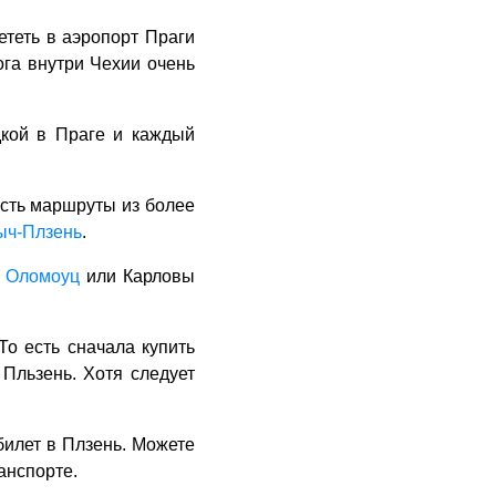
ететь в аэропорт Праги
ога внутри Чехии очень
дкой в Праге и каждый
есть маршруты из более
ыч-Плзень
.
,
Оломоуц
или Карловы
То есть сначала купить
 Пльзень. Хотя следует
 билет в Плзень. Можете
ранспорте.