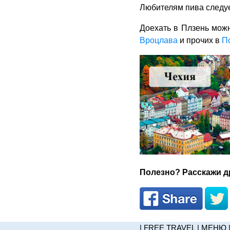
Любителям пива следуе
Доехать в Плзень мож
Вроцлава
и прочих в
П
Полезно? Расскажи др
|
FREE TRAVEL
|
МЕНЮ