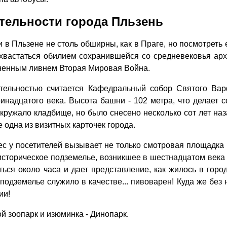
тельности города Пльзень
в Пльзене не столь обширны, как в Праге, но посмотреть е
хвастаться обилием сохранившейся со средневековья арх
гненным ливнем Вторая Мировая Война.
тельностью считается Кафедральный собор Святого Ва
ринадцатого века. Высота башни - 102 метра, что делает
кружало кладбище, но было снесено несколько сот лет наз
е одна из визитных карточек города.
с у посетителей вызывает не только смотровая площадка 
историческое подземелье, возникшее в шестнадцатом век
ться около часа и дает представление, как жилось в горо
подземелье служило в качестве... пивоварен! Куда же без 
ии!
ой зоопарк и изюминка - Динопарк.