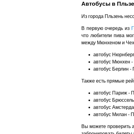
Автобусы в Пльзе
Из города Пльзень нес
В первую очередь из
Г
что любители пива мог
между Мюнхеном и Чехи
автобус Нюрнберг 
автобус Мюнхен - 
автобус Берлин - 
Также есть прямые рей
автобус Париж - П
автобус Брюссель 
автобус Амстердам
автобус Милан - П
Вы можете проверить ак
забронировать билеты 