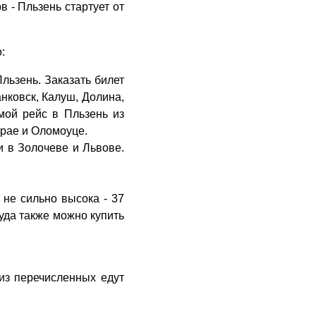
 - Пльзень стартует от
:
льзень. Заказать билет
нковск, Калуш, Долина,
мой рейс в Пльзень из
трае и Оломоуце.
и в Золочеве и Львове.
 не сильно высока - 37
куда также можно купить
из перечисленных едут