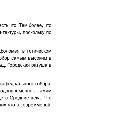
сть что. Тем более, что
итектуры, поскольку по
рфоломея в готическом
 собор самым высоким в
ад. Городская ратуша в
кафедрального собора,
а одновременно с самим
де в Средние века. Что
них что в совремменой,