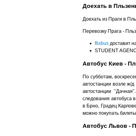
Доехать в Пльзен
Доехать из Праги в Пль
Перевозку Прага - Пль
flixbus
доставит на
STUDENT AGENCY k.
Автобус Киев - П
По субботам, воскресе
автостанции возле ж/д 
автостанции "Дачная
следования автобуса в
в Брно, Градец Карлов
можно покупать билет
Автобус Львов - 