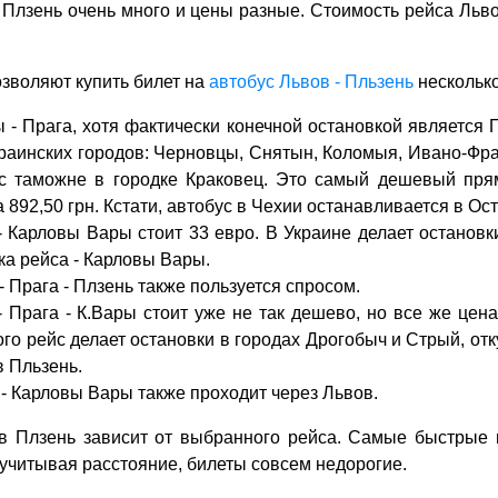
 Плзень очень много и цены разные. Стоимость рейса Львов
зволяют купить билет на
автобус Львов - Пльзень
несколько
 - Прага, хотя фактически конечной остановкой является П
краинских городов: Черновцы, Снятын, Коломыя, Ивано-Фра
 с таможне в городке Краковец. Это самый дешевый пря
а 892,50 грн. Кстати, автобус в Чехии останавливается в Ос
- Карловы Вары стоит 33 евро. В Украине делает остановк
ка рейса - Карловы Вары.
 Прага - Плзень также пользуется спросом.
- Прага - К.Вары стоит уже не так дешево, но все же цена
ого рейс делает остановки в городах Дрогобыч и Стрый, от
в Пльзень.
 - Карловы Вары также проходит через Львов.
 в Плзень зависит от выбранного рейса. Самые быстрые 
о учитывая расстояние, билеты совсем недорогие.