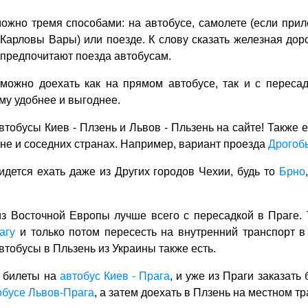
ожно тремя способами: на автобусе, самолете (если прил
 Карловы Вары) или поезде. К слову сказать железная дор
 предпочитают поезда автобусам.
можно доехать как на прямом автобусе, так и с переса
му удобнее и выгоднее.
втобусы Киев - Плзень и Львов - Пльзень на сайте! Также 
ине и соседних странах. Например, вариант проезда
Дрогоб
ридется ехать даже из Других городов Чехии, будь то
Брно
з Восточной Европы лучше всего с пересадкой в Праге. 
агу
и только потом пересесть на внутренний транспорт в
втобусы в Пльзень из Украины также есть.
ь билеты на
автобус Киев - Прага
, и уже из Праги заказать
обусе Львов-Прага
, а затем доехать в Плзень на местном т