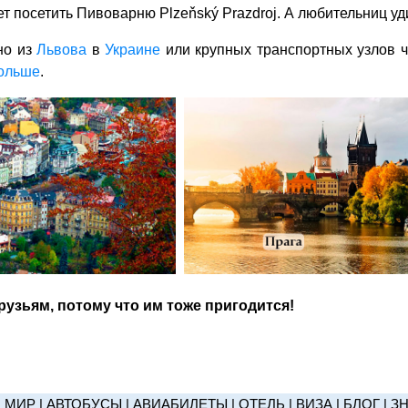
т посетить Пивоварню Plzeňský Prazdroj. А любительниц уд
но из
Львова
в
Украине
или крупных транспортных узлов ч
ольше
.
узьям, потому что им тоже пригодится!
|
МИР
|
АВТОБУСЫ
|
АВИАБИЛЕТЫ
|
ОТЕЛЬ
|
ВИЗА
|
БЛОГ
|
З