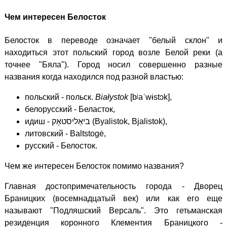
Чем интересен Белосток
Белосток в переводе означает "белый склон" и
находиться этот польский город возле Белой реки (а
точнее "Бяла"). Город носил совершенно разные
названия когда находился под разной властью:
польский - польск.
Białystok
[bʲaˈwɨstɔk],
белорусский - Беласток,
идиш - ‏ביאַליסטאָק‏‎ (Byalistok, Bjalistok),
литовский - Baltstogė,
русский - Белосток.
Чем же интересен Белосток помимо названия?
Главная достопримечательность города - Дворец
Браницких (восемнадцатый век) или как его еще
называют "Подляшский Версаль". Это гетьманская
резиденция коронного Клементия Браницкого -