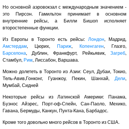
Но основной аэровокзал с международным значением -
это Пирсон. Гамильтон принимает в основном
внутренние рейсы, а Билли Бишоп исполняет
второстепенные функции.
Из Европы в Торонто есть рейсы:
Лондон
, Мадрид,
Амстердам
, Цюрих,
Париж
,
Копенгаген
, Глазго,
Барселона
, Дублин, Франкфурт, Рейкьявик,
Загреб
,
Стамбул,
Рим
, Лиссабон, Варшава.
Можно долететь в Торонто из Азии: Сеул, Дубаи, Токио,
Тель-Авив,Гонконг, Гуанжоу, Пекин, Шанхай,
Дели
,
Мумбай, Сидней
Некоторые рейсы из Латинской Америки: Панама,
Буэнос Айэрес, Порт-оф-Спейн, Сан-Паоло, Мехико,
Гавана, Бермуды, Канкун, Пунта-Кана, Барбадос.
Кроме того довольно много рейсов в Торонто из США.