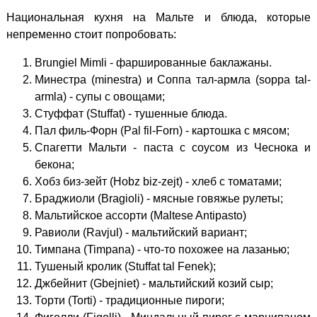
Национальная кухня на Мальте и блюда, которые
непременно стоит попробовать:
Brungiel Mimli - фаршированные баклажаны.
Минестра (minestra) и Соппа тал-армла (soppa tal-
armla) - супы с овощами;
Стуффат (Stuffat) - тушенные блюда.
Пал филь-Форн (Pal fil-Forn) - картошка с мясом;
Спагетти Мальти - паста с соусом из Чеснока и
бекона;
Хобз биз-зейт (Hobz biz-zejt) - хлеб с томатами;
Браджиоли (Bragioli) - мясные говяжье рулеты;
Мальтийское ассорти (Maltese Antipasto)
Равиоли (Ravjul) - мальтийский вариант;
Тимпана (Timpana) - что-то похожее на лазанью;
Тушеный кролик (Stuffat tal Fenek);
Джбейнит (Gbejniet) - мальтийский козий сыр;
Торти (Torti) - традиционные пироги;