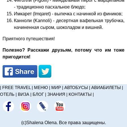
Фиголли (Figolli) - Миндальный пирог с марципаном
- традиционно пасхальное блюдо;
Имкарет (Imqaret) - выпечка с начинкой из фиников;
Канноли (Kannoli) - десертная вафельная трубочка,
начиненная сыром, шоколадом и вишней.
Приятного путешествия!
Полезно? Расскажи друзьям, потому что им тоже
пригодится!
|
FREE TRAVEL
|
МЕНЮ
|
МИР
|
АВТОБУСЫ
|
АВИАБИЛЕТЫ
|
ОТЕЛЬ
|
ВИЗА
|
БЛОГ
|
ЗНАНИЯ
|
КОНТАКТЫ
|
(c)Shalena Olena. Все права защищены.