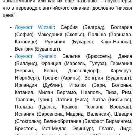
авиакомпании или как их еще называют - лоукостеры,
что в переводе с английского означает дословно "низкая
цена".
Лоукост Wizzair
: Сербия (Белград), Болгария
(София), Македония (Скопье), Польша (Варшава,
Катовице), Румыния (Бухарест, Клуж-Напока),
Венгрия (Будапешт).
Лоукост Ryanair
: Бельгия (Брюссель), Дания
(Биллунд), Франция (Марсель, Тулуза), Германия
(Берлин, Кельн, Дюссельдорф, Карлсруэ,
Нюрнберг), Греция (Афины), Венгрия (Будапешт),
Ирландия (Дублин), Италия (Бари, Болонья,
Катания, Милан Бергамо, Неаполь, Пиза, Рим,
Трапани, Турин), Латвия (Рига), Литва (Вильнюс),
Польша (Гданск, Краков, Познань, Вроцлав),
Испания (Барселона, Мадрид, Валенсия), Швеция
(Стокгольм), Велинобритания (Белфаст, Бирмингем,
Бристоль, Ист-Мидлс, Эдинбург, Глазго, Лидс,