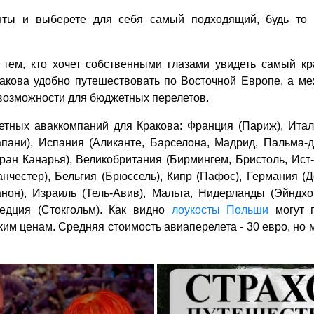
нты и выберете для себя самый подходящий, будь то
ь тем, кто хочет собственными глазами увидеть самый к
Кракова удобно путешествовать по Восточной Европе, а м
возможности для бюджетных перелетов.
тных аваккомпаний для Кракова: Франция (Париж), Итали
апани), Испания (Аликанте, Барселона, Мадрид, Пальма-д
ран Канарья), Великобритания (Бирмингем, Бристоль, Ист-
нчестер), Бельгия (Брюссель), Кипр (Пафос), Германия (До
нон), Израиль (Тель-Авив), Мальта, Нидерланды (Эйндхов
едция (Стокгольм). Как видно
лоукосты Польши
могут 
им ценам. Средняя стоимость авиаперелета - 30 евро, но м