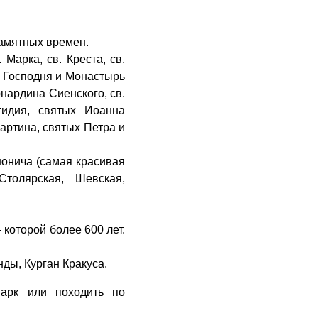
памятных времен.
Марка, св. Креста, св.
 Господня и Монастырь
рнардина Сиенского, св.
гидия, святых Иоанна
артина, святых Петра и
нонича (самая красивая
Столярская, Шевская,
которой более 600 лет.
ды, Курган Кракуса.
парк или походить по