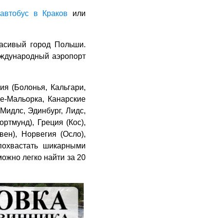
автобус в Краков
или
расивый город Польши.
еждународный аэропорт
я (Болонья, Кальгари,
е-Мальорка, Канарские
Мидлс, Эдинбург, Лидс,
ртмунд), Греция (Кос),
ен), Норвегия (Осло),
похвастать шикарными
ожно легко найти за 20