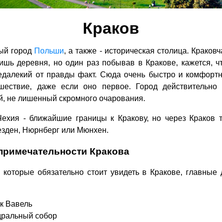
Краков
вый город
Польши
, а также - историческая столица. Краковч
ишь деревня, но один раз побывав в Кракове, кажется, 
недалекий от правды факт. Сюда очень быстро и комфорт
шествие, даже если оно первое. Город действительно 
й, не лишенный скромного очарования.
Чехия - ближайшие границы к Кракову, но через Краков 
езден, Нюрнберг или Мюнхен.
примечательности Кракова
, которые обязательно стоит увидеть в Кракове, главные
к Вавель
дральный собор