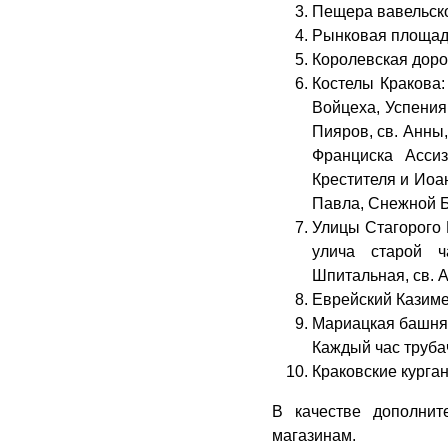
Пещера вавельско
Рынковая площадь
Королевская доро
Костелы Кракова:
Войцеха, Успения
Пияров, св. Анны,
Франциска Ассиз
Крестителя и Иоа
Павла, Снежной Б
Улицы Стагорого 
улича старой ч
Шпитальная, св. А
Еврейский Казим
Мариацкая башня 
Каждый час труба
Краковские курган
В качестве дополнит
магазинам.