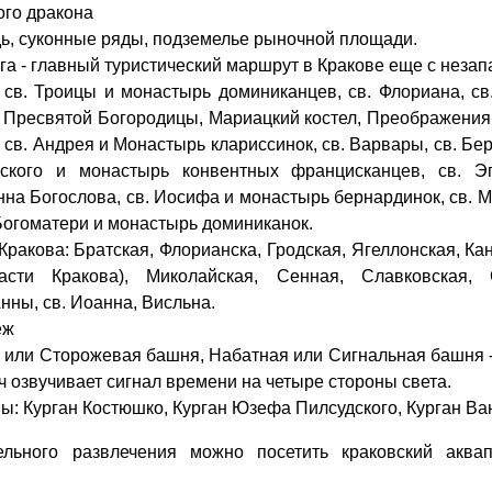
го дракона
, суконные ряды, подземелье рыночной площади.
га - главный туристический маршрут в Кракове еще с неза
 св. Троицы и монастырь доминиканцев, св. Флориана, св. 
 Пресвятой Богородицы, Мариацкий костел, Преображения
 св. Андрея и Монастырь клариссинок, св. Варвары, св. Бе
ского и монастырь конвентных францисканцев, св. Э
нна Богослова, св. Иосифа и монастырь бернардинок, св. М
огоматери и монастырь доминиканок.
Кракова: Братская, Флорианска, Гродская, Ягеллонская, Ка
асти Кракова), Миколайская, Сенная, Славковская, 
нны, св. Иоанна, Висльна.
еж
или Сторожевая башня, Набатная или Сигнальная башня - 
ч озвучивает сигнал времени на четыре стороны света.
ы: Курган Костюшко, Курган Юзефа Пилсудского, Курган Ван
ельного развлечения можно посетить краковский аква