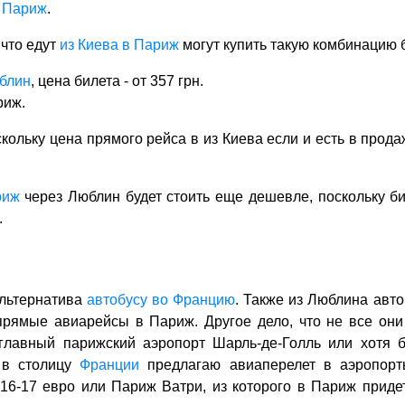
в Париж
.
что едут
из Киева в Париж
могут купить такую комбинацию 
юблин
, цена билета - от 357 грн.
риж.
кольку цена прямого рейса в из Киева если и есть в продаж
риж
через Люблин будет стоить еще дешевле, поскольку б
.
льтернатива
автобусу во Францию
. Также из Люблина авт
 прямые авиарейсы в Париж. Другое дело, что не все они
главный парижский аэропорт Шарль-де-Голль или хотя 
 в столицу
Франции
предлагаю авиаперелет в аэропорт
 16-17 евро или Париж Ватри, из которого в Париж приде