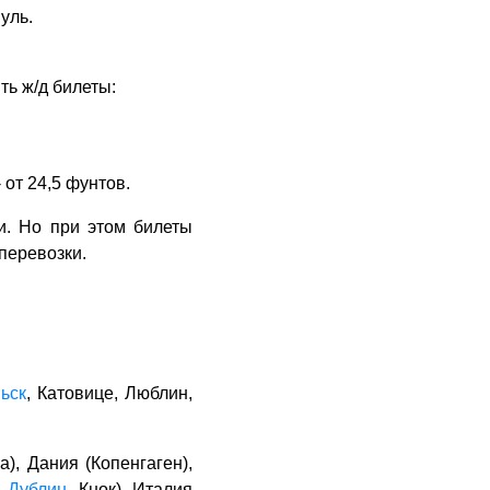
уль.
ть ж/д билеты:
 от 24,5 фунтов.
и. Но при этом билеты
перевозки.
ьск
, Катовице, Люблин,
), Дания (Копенгаген),
,
Дублин
, Кнок), Италия