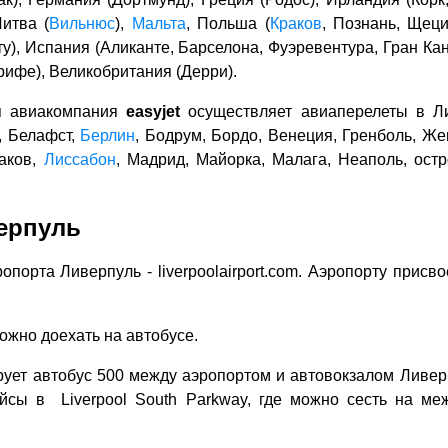
Литва (
Вильнюс
),
Мальта
, Польша (
Краков
, Познань, Щец
у), Испания (Аликанте, Барселона, Фуэревентура, Гран Кан
рифе), Великобритания (Дерри).
я авиакомпания
easyjet
осуществляет авиаперелеты в Ли
, Белафст,
Берлин
, Бодрум, Бордо, Венеция, Гренболь, Жен
раков,
Лиссабон
, Мадрид, Майорка, Малага, Неаполь, ост
ерпуль
порта Ливерпуль - liverpoolairport.com. Аэропорту прис
ожно доехать на автобусе.
ирует автобус 500 между аэропортом и автовокзалом Ливерп
рейсы в Liverpool South Parkway, где можно сесть на м