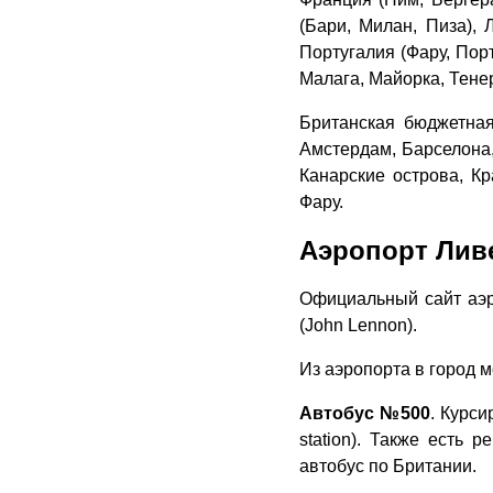
(Бари, Милан, Пиза), 
Португалия (Фару, Порт
Малага, Майорка, Тене
Британская бюджетна
Амстердам, Барселона
Канарские острова, К
Фару.
Аэропорт Лив
Официальный сайт аэро
(John Lennon).
Из аэропорта в город м
Автобус №500
. Курс
station). Также есть 
автобус по Британии.