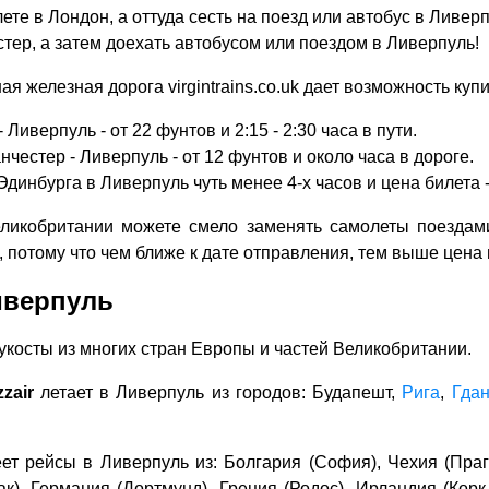
ете в Лондон, а оттуда сесть на поезд или автобус в Ливерп
тер, а затем доехать автобусом или поездом в Ливерпуль!
я железная дорога virgintrains.co.uk дает возможность купи
 Ливерпуль - от 22 фунтов и 2:15 - 2:30 часа в пути.
нчестер - Ливерпуль - от 12 фунтов и около часа в дороге.
Эдинбурга в Ливерпуль чуть менее 4-х часов и цена билета -
еликобритании можете смело заменять самолеты поездам
, потому что чем ближе к дате отправления, тем выше цена 
иверпуль
укосты из многих стран Европы и частей Великобритании.
zzair
летает в Ливерпуль из городов: Будапешт,
Рига
,
Гдан
т рейсы в Ливерпуль из: Болгария (София), Чехия (Прага
к), Германия (Дортмунд), Греция (Родос), Ирландия (Корк