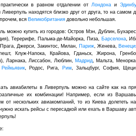
 практически в равном отдалении от
Лондона
и
Эдинбу
 Ливерпуль находятся близко друг от друга, то на самом 
Впрочем, вся
Великобритания
довольно небольшая.
ь можно купить из городов: Остров Мэн, Дублин, Бухарес
дия), Терерифе, Пальма-де-Майорка, Пиза,
Барселона
, Иб
Прага, Джерси, Закинтос, Милан,
Париж
, Женева,
Венеци
ешт, Клуж-Напока, Крайова, Гданьск, Жирона, Гренбо
), Ларнака, Лиссабон, Люблин,
Мадрид
, Мальта, Менорка
,
Рейкьявик
, Родос, Рига,
Рим
, Зальцбург, София, Щеци
вать авиабилеты в Ливерпуль можно на сайте как на п
 различные их комбинации! Например, если из Варшав
ем от нескольких авиакомпаний, то из Киева долететь н
нужно искать рейсы с пересадкой или ехать в Варшаву авт
ерпуль!
е: