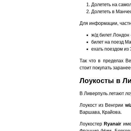
Долететь на самол
Долететь в Манчес
Для информации, частна
ж/д билет Лондон -
билет на поезд Ма
ехать поездом из 
Так что в пределах В
стоит покупать заранее
Лоукосты в Л
В Ливерпуль летают ло
Лоукост из Венгрии
wi
Варшава, Крайова.
Лоукостер
Ryanair
имее
Франция (Ним, Бергера