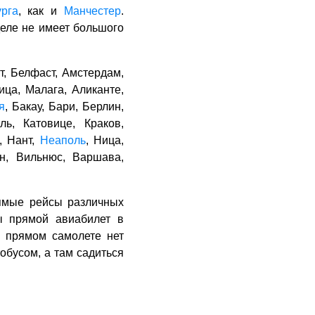
рга
, как и
Манчестер
.
деле не имеет большого
т, Белфаст, Амстердам,
ица, Малага, Аликанте,
я
, Бакау, Бари, Берлин,
ль, Катовице, Краков,
, Нант,
Неаполь
, Ница,
н, Вильнюс, Варшава,
рямые рейсы различных
ы прямой авиабилет в
а прямом самолете нет
обусом, а там садиться