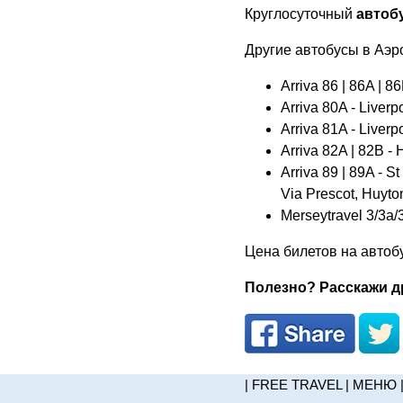
Круглосуточный
автоб
Другие автобусы в Аэр
Arriva 86 | 86A | 8
Arriva 80A - Liverp
Arriva 81A - Liverp
Arriva 82A | 82B - 
Arriva 89 | 89A - S
Via Prescot, Huyto
Merseytravel 3/3a/
Цена билетов на автобу
Полезно? Расскажи др
|
FREE TRAVEL
|
МЕНЮ