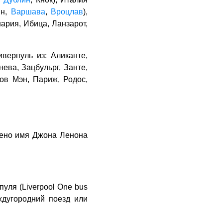
ин,
Варшава
,
Вроцлав
),
ария, Ибица, Ланзарот,
верпуль из: Аликанте,
ева, Зацбульрг, Занте,
ров Мэн, Париж, Родос,
воено имя Джона Ленона
уля (Liverpool One bus
еждугородний поезд или