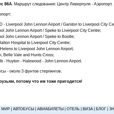
ус 86A
. Маршрут следования: Центр Ливерпуля - Аэропорт.
опорт:
6D - Liverpool John Lennon Airport / Garston to Liverpool City Ce
ool John Lennon Airport / Speke to Liverpool City Centre;
ool John Lennon Airport / Speke to Bootle;
Halton Hospital to Liverpool City Centre;
t Helens to Liverpool John Lennon Airport;
n, Belle Vale and Hunts Cross;
3b - Huyton - Halewood - John Lennon Airport.
сы - около 3 фунтов стерлингов.
узьям, потому что им тоже пригодится!
|
МИР
|
АВТОБУСЫ
|
АВИАБИЛЕТЫ
|
ОТЕЛЬ
|
ВИЗА
|
БЛОГ
|
З