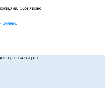
околицями. Обов'язково
 - Коблево
.
АННЯ
|
КОНТАКТИ
|
RU