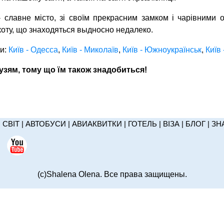
- славне місто, зі своїм прекрасним замком і чарівними 
коту, що знаходяться выдносно недалеко.
ки:
Київ - Одесса
,
Київ - Миколаїв
,
Київ - Южноукраїнськ
,
Київ
зям, тому що їм також знадобиться!
|
СВІТ
|
АВТОБУСИ
|
АВИАКВИТКИ
|
ГОТЕЛЬ
|
ВІЗА
|
БЛОГ
|
ЗН
(c)Shalena Olena. Все права защищены.