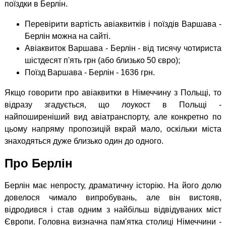
поїздки в Берлін.
Перевірити вартість авіаквитків і поїздів Варшава -
Берлін можна на сайті.
Авіаквиток Варшава - Берлін - від тисячу чотириста
шістдесят п'ять грн (або близько 50 євро);
Поїзд Варшава - Берлін - 1636 грн.
Якщо говорити про авіаквитки в Німеччину з Польщі, то
відразу згадується, що лоукост в Польщі -
найпоширеніший вид авіатранспорту, але конкретно по
цьому напряму пропозицій вкрай мало, оскільки міста
знаходяться дуже близько один до одного.
Про Берлін
Берлін має непросту, драматичну історію. На його долю
довелося чимало випробувань, але він вистояв,
відродився і став одним з найбільш відвідуваних міст
Європи. Головна визначна пам'ятка столиці Німеччини -