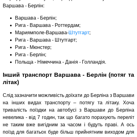
Варшава - Берлін:
Варшава - Берлін;
Рига - Варшава - Роттердам;
Мариямполе-Варшава-
Штутгарт
;
Рига - Варшава - Штутгарт;
Рига - Мюнстер;
Рига - Берлін;
Польща - Німеччина - Данія - Голландія.
Інший транспорт Варшава - Берлін (потяг та
літак)
Слід зазначити можливість доїхати до Берліна з Варшави
на інших видах транспорту – потягу та літаку. Хоча
тривалість поїздки на автобусі з Варшави до Берліна
невелика - від 7 годин, так що багато порахують переліт
не таким вже вигідним за часом і будуть праві. А ось
поїзд для багатьох буде більш прийнятним виходом для