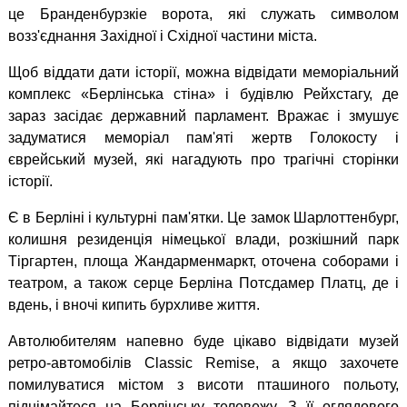
це Бранденбурзкіе ворота, які служать символом
возз'єднання Західної і Східної частини міста.
Щоб віддати дати історії, можна відвідати меморіальний
комплекс «Берлінська стіна» і будівлю Рейхстагу, де
зараз засідає державний парламент. Вражає і змушує
задуматися меморіал пам'яті жертв Голокосту і
єврейський музей, які нагадують про трагічні сторінки
історії.
Є в Берліні і культурні пам'ятки. Це замок Шарлоттенбург,
колишня резиденція німецької влади, розкішний парк
Тіргартен, площа Жандарменмаркт, оточена соборами і
театром, а також серце Берліна Потсдамер Платц, де і
вдень, і вночі кипить бурхливе життя.
Автолюбителям напевно буде цікаво відвідати музей
ретро-автомобілів Classic Remise, а якщо захочете
помилуватися містом з висоти пташиного польоту,
піднімайтеся на Берлінську телевежу. З її оглядового