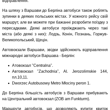
відправлення.
На шляху з Варшави до Берліна автобуси також роблять
зупинки в деяких польських містах. У кожного рейсу свій
маршрут, але ви можете при бажанні розробити поїздку з
пересадками. Деякі автобуси проїжджають через такі
міста (або деякі з них): Лодзь, Конін, Познань, Горжув-
Великопольський, Щецін.
Автовокзали Варшави, звідки здійснюють відправлення
міжнародні автобуси Варшава - Берлін:
Атовокзал "Centralna".
Автовокзал "Zachodnia", Al. Jerozolimskie 144,
пл.10,11.
Dworzec Autobusowy Metro Młociny peron 1.
До Берліна більшість автобусів з Варшави прибувають
на Центральний автовокзал (ZOB am Funkturm).
Маршрути автобусів, що дозволяють купити квиток