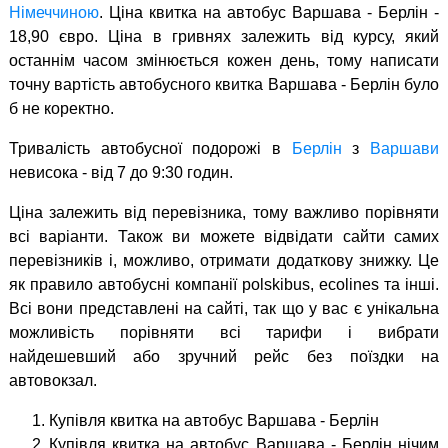
Німеччиною
. Ціна квитка на автобус Варшава - Берлін -
18,90 євро. Ціна в гривнях залежить від курсу, який
останнім часом змінюється кожен день, тому написати
точну вартість автобусного квитка Варшава - Берлін було
б не коректно.
Тривалість автобусної подорожі в
Берлін
з
Варшави
невисока - від 7 до 9:30 годин.
Ціна залежить від перевізника, тому важливо порівняти
всі варіанти. Також ви можете відвідати сайти самих
перевізників і, можливо, отримати додаткову знижку. Це
як правило автобусні компанії polskibus, ecolines та інші.
Всі вони представлені на сайті, так що у вас є унікальна
можливість порівняти всі тарифи і вибрати
найдешевший або зручний рейс без поїздки на
автовокзал.
Купівля квитка на автобус Варшава - Берлін
Купівля квитка на автобус Варшава - Берлін нічим