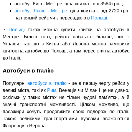
автобус Київ - Местре, ціна квитка - від 3584 грн .;
автобус Львів - Местре
, ціна квитка - від 2720 грн.
на прямий рейс чи з пересадкою в
Польщі
.
З
Польщі
також можна купити квитки на автобуси в
Местре. Більш того, рейсів набагато більше, ніж з
України, так що з Києва або Львова можна замовити
квиток на автобус до Польщі, а там пересісти на автобус
до Італії.
Автобуси в Італію
Популярні
автобуси в Італію
- це в першу чергу рейси у
великі міста, такі як
Рим
, Венеція чи Мілан і це не дивно,
оскільки у таких містах не тільки чудові пам'ятки, а й
значні транспортні можливості. Цілком можливо, що
пасажири хочуть продовжити свою подорож по Італії.
Також великими транспортними вузлами вважаються
Флоренція і Верона.