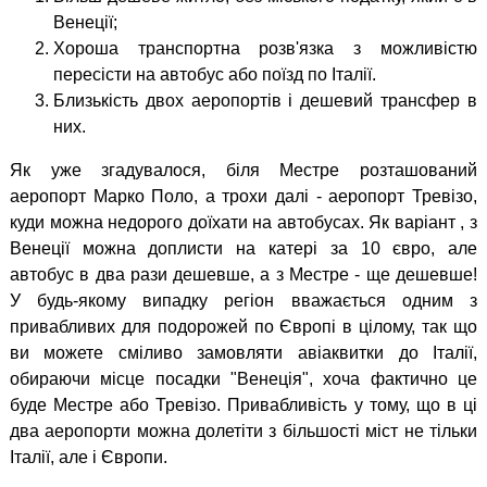
Венеції;
Хороша транспортна розв'язка з можливістю
пересісти на автобус або поїзд по Італії.
Близькість двох аеропортів і дешевий трансфер в
них.
Як уже згадувалося, біля Местре розташований
аеропорт Марко Поло, а трохи далі - аеропорт Тревізо,
куди можна недорого доїхати на автобусах. Як варіант , з
Венеції можна доплисти на катері за 10 євро, але
автобус в два рази дешевше, а з Местре - ще дешевше!
У будь-якому випадку регіон вважається одним з
привабливих для подорожей по Європі в цілому, так що
ви можете сміливо замовляти авіаквитки до Італії,
обираючи місце посадки "Венеція", хоча фактично це
буде Местре або Тревізо. Привабливість у тому, що в ці
два аеропорти можна долетіти з більшості міст не тільки
Італії, але і Європи.