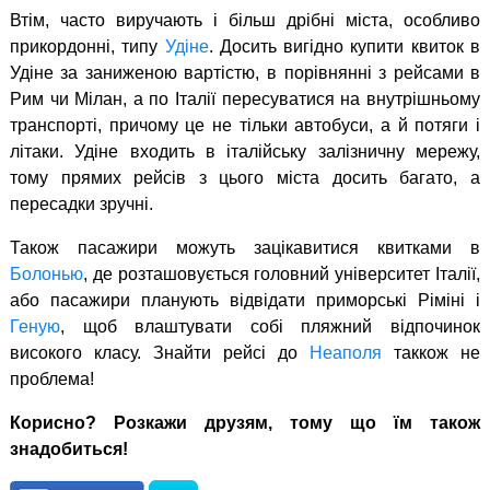
Втім, часто виручають і більш дрібні міста, особливо
прикордонні, типу
Удіне
. Досить вигідно купити квиток в
Удіне за заниженою вартістю, в порівнянні з рейсами в
Рим чи Мілан, а по Італії пересуватися на внутрішньому
транспорті, причому це не тільки автобуси, а й потяги і
літаки. Удіне входить в італійську залізничну мережу,
тому прямих рейсів з цього міста досить багато, а
пересадки зручні.
Також пасажири можуть зацікавитися квитками в
Болонью
, де розташовується головний університет Італії,
або пасажири планують відвідати приморські Ріміні і
Геную
, щоб влаштувати собі пляжний відпочинок
високого класу. Знайти рейсі до
Неаполя
таккож не
проблема!
Корисно? Розкажи друзям, тому що їм також
знадобиться!