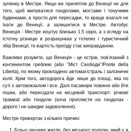
зупинку в Местре. Якщо ви прилетіли до Венеції не для
того, щоб милуватися гондолами, мостами і тонучими
будинками, а просто для пересадки, то краще взагалі не
їхати до Венеції, а залишитися в Местре. Автобус
Венеція - Местре коштує близько 1.5 євро, а з огляду на
істотну різницю в розрахунках у готелях і туристичний
збір Венеції, то вартість проїзду стає виправданою.
Важливо розуміти, що Венеція - це острів, пов'язаний з
континентом греблею (або "Міст Свободи"/Ponte della
Liberta), по якому прокладено автомагістраль і залізничні
колії. Крім того, автодорога йде лише до площі, яка по
суті є автовокзалом і все. Далі пасажири повинні або йти
пішки, або пересідати на місцевий транспорт: річкові
трамваї або гондоли (хоча проплисти на гондолах -
дороге і не швидке задоволення).
Местре привертає з кількох причин:
Більш дешеве житло, без міського податку, який є в