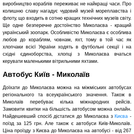
виробництво кораблів переживає не найкращі часи. Про
колишню славу нагадує чудовий музей мореплавства і
флоту, що входить в сотню кращих технічних музеїв світу.
Ще одне безперечне достоїнство Миколаєва - кращий
український зоопарк. Особливістю Миколаєва є особлива
любов до кораблям, човнам, яхт, тому в той час як
хлопчаки всієї України ходять в футбольні секції і на
східні єдиноборства, хлопці з Миколаєва вчаться
керувати маленькими вітрильними яхтами.
Автобус Київ - Миколаїв
Доїхати до Миколаєва можна на міжміських автобусах
регіонального та всеукраїнського значення. Також в
Миколаїв перебуває кілька міжнародних рейсів.
Замовити квитки на більшість автобусом можна онлайн.
Найдешевший спосіб дістатися до Миколаєва з
Києва
-
поїзд за 125 грн. Але також є автобуси Київ-Миколаїв.
Ціна проїзду з Києва до Миколаєва на автобусі - від 267