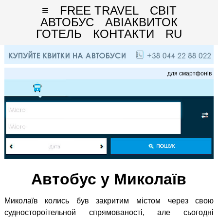
≡
FREE TRAVEL
СВІТ
АВТОБУС
АВІАКВИТОК
ГОТЕЛЬ
КОНТАКТИ
RU
для смартфонів
Автобус у Миколаїв
Миколаїв колись був закритим містом через свою
судностороітельной спрямованості, але сьогодні